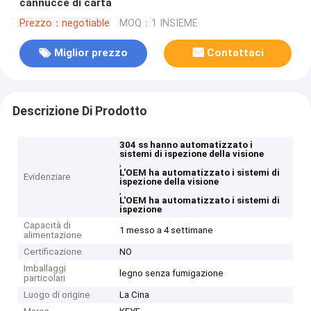
cannucce di carta
Prezzo：negotiable
MOQ：1 INSIEME
Miglior prezzo
Contattaci
Descrizione Di Prodotto
304 ss hanno automatizzato i
sistemi di ispezione della visione
,
L'OEM ha automatizzato i sistemi di
Evidenziare
ispezione della visione
,
L'OEM ha automatizzato i sistemi di
ispezione
Capacità di
1 messo a 4 settimane
alimentazione
Certificazione
NO
Imballaggi
legno senza fumigazione
particolari
Luogo di origine
La Cina