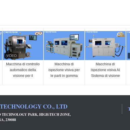
Macchina di controllo
Macchina di
Macchina di
automatico della
ispezione visiva per
ispezione visiva AI
visione per il
le parti in gomma
Sistema di visione
controllo dei bottoni
automatizzato delle
dei capi di
parti metalliche degli
abbigliamento
ingranaggi
 TECHNOLOGY CO., LTD
T
ND TECHNOLOGY PARK, HIGH-TECH ZONE,
A, 230088