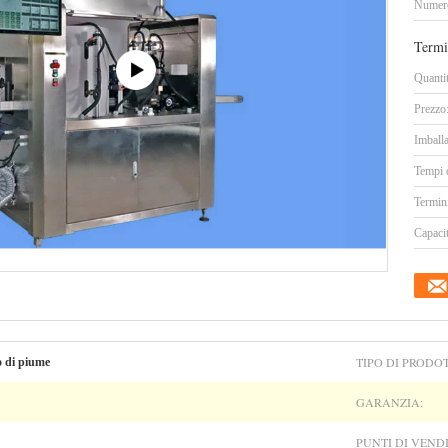
Numero
Termi
Quanti
Prezzo
Imballa
Tempi 
Termin
Capacit
TIPO DI PRODO
 di piume
GARANZIA:
PUNTI DI VENDI