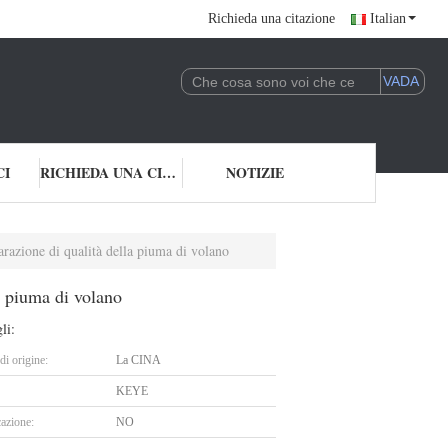
Richieda una citazione
Italian
CI
RICHIEDA UNA CITAZIONE
NOTIZIE
arazione di qualità della piuma di volano
a piuma di volano
li:
i origine:
La CINA
KEYE
cazione:
NO