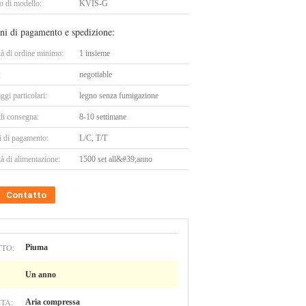
 di modello:
KVIS-G
ni di pagamento e spedizione:
tà di ordine minimo:
1 insieme
:
negotiable
ggi particolari:
legno senza fumigazione
di consegna:
8-10 settimane
i di pagamento:
L/C, T/T
à di alimentazione:
1500 set all&#39;anno
Contatto
TTO:
Piuma
Un anno
TA:
Aria compressa