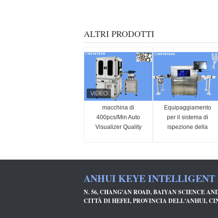
ALTRI PRODOTTI
macchina di
Equipaggiamento
400pcs/Min Auto
per il sistema di
Visualizer Quality
ispezione della
Inspection per
visione AI per
l'anello di gomma di
cannucce di carta da
sigillamento
imballaggio in rotoli
ANHUI KEYE INTELLIGENT
N. 56, CHANG'AN ROAD, BAIYAN SCIENCE A
CITTÀ DI HEFEI, PROVINCIA DELL'ANHUI, CIN