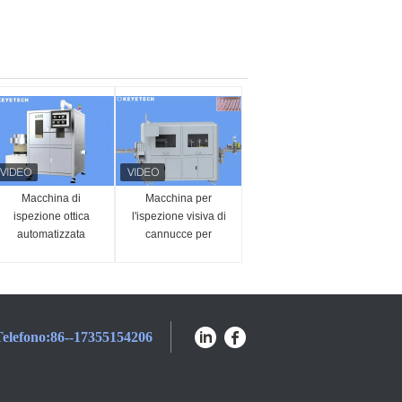
Macchina di
Macchina per
ispezione ottica
l'ispezione visiva di
automatizzata
cannucce per
dell'anello di gomma
bevande con
con supporto HMI
confezione a rotolo e
dispositivo di
etichettatura
elefono:
86--17355154206