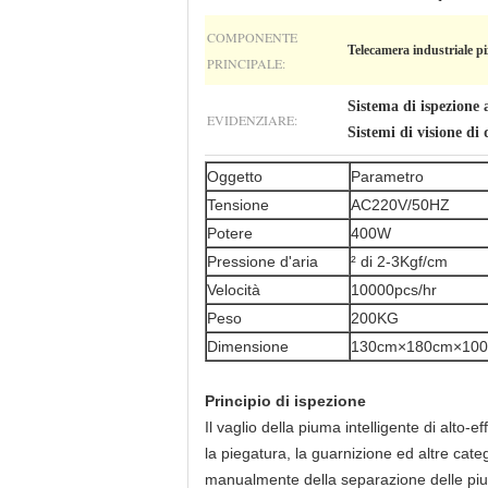
COMPONENTE
Telecamera industriale pi
PRINCIPALE:
Sistema di ispezione
EVIDENZIARE:
Sistemi di visione di
Oggetto
Parametro
Tensione
AC220V/50HZ
Potere
400W
Pressione d'aria
² di 2-3Kgf/cm
Velocità
10000pcs/hr
Peso
200KG
Dimensione
130cm×180cm×10
Principio di ispezione
Il vaglio della piuma intelligente di alto-e
la piegatura, la guarnizione ed altre cate
manualmente della separazione delle pium