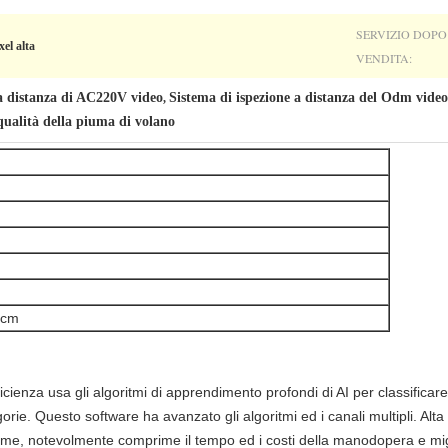
SERVIZIO DOPO
xel alta
VENDITA:
 a distanza di AC220V video
Sistema di ispezione a distanza del Odm video
,
 qualità della piuma di volano
0cm
fficienza usa gli algoritmi di apprendimento profondi di AI per classificare l
gorie. Questo software ha avanzato gli algoritmi ed i canali multipli. Alt
e, notevolmente comprime il tempo ed i costi della manodopera e miglio