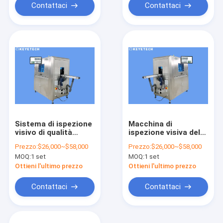
Contattaci
Contattaci
Sistema di ispezione
Macchina di
visivo di qualità
ispezione visiva del
dell'alto grado con lo
sistema di
Prezzo:
$26,000~$58,000
Prezzo:
$26,000~$58,000
schermo di
rilevamento di
MOQ:
1 set
MOQ:
1 set
visualizzazione di HD
difetto alimentata
dall'algoritmo di AI
Ottieni l'ultimo prezzo
Ottieni l'ultimo prezzo
Contattaci
Contattaci