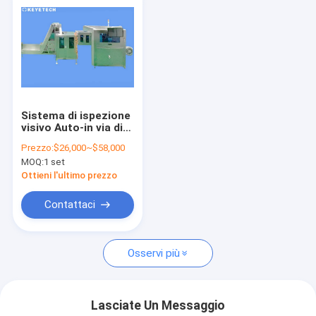
Sistema di ispezione
visivo Auto-in via di
sviluppo della
Prezzo:
$26,000~$58,000
macchina
MOQ:
1 set
fotografica con
l'algoritmo di Ai
Ottieni l'ultimo prezzo
Contattaci
Osservi più
Lasciate Un Messaggio