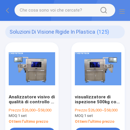
Soluzioni Di Visione Rigide In Plastica
(125)
Analizzatore visivo di
visualizzatore di
qualità di controllo di
ispezione 500kg con
qualità con la
la macchina
Prezzo:
$26,000~$58,000
Prezzo:
$26,000~$58,000
macchina
fotografica
MOQ:
1 set
MOQ:
1 set
fotografica di
sviluppata auto per
industria del CCD
uso industriale
Ottieni l'ultimo prezzo
Ottieni l'ultimo prezzo