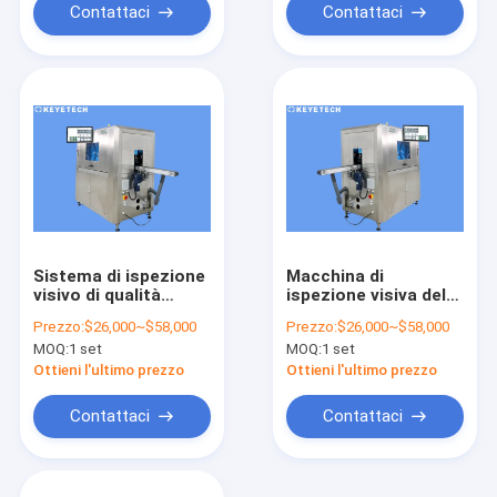
Contattaci
Contattaci
Sistema di ispezione
Macchina di
visivo di qualità
ispezione visiva del
dell'alto grado con lo
sistema di
Prezzo:
$26,000~$58,000
Prezzo:
$26,000~$58,000
schermo di
rilevamento di
MOQ:
1 set
MOQ:
1 set
visualizzazione di HD
difetto alimentata
dall'algoritmo di AI
Ottieni l'ultimo prezzo
Ottieni l'ultimo prezzo
Contattaci
Contattaci