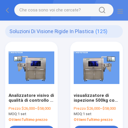
Soluzioni Di Visione Rigide In Plastica
(125)
Analizzatore visivo di
visualizzatore di
qualità di controllo di
ispezione 500kg con
qualità con la
la macchina
Prezzo:
$26,000~$58,000
Prezzo:
$26,000~$58,000
macchina
fotografica
MOQ:
1 set
MOQ:
1 set
fotografica di
sviluppata auto per
industria del CCD
uso industriale
Ottieni l'ultimo prezzo
Ottieni l'ultimo prezzo