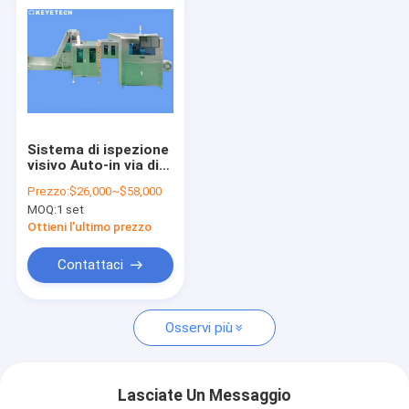
Sistema di ispezione
visivo Auto-in via di
sviluppo della
Prezzo:
$26,000~$58,000
macchina
MOQ:
1 set
fotografica con
l'algoritmo di Ai
Ottieni l'ultimo prezzo
Contattaci
Osservi più
Lasciate Un Messaggio