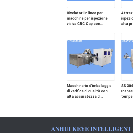
Rivelatori in linea per
Attrez
macchine per ispezione
ispezi
visiva CRC Cap con
alta pr
sistema di conteggio
rivelat
coperc
Macchinario d'imballaggio
SS 304
di verifica di qualità con
Inspec
alta accuratezza di
temper
ispezione
ANHUI KEYE INTELLIGENT