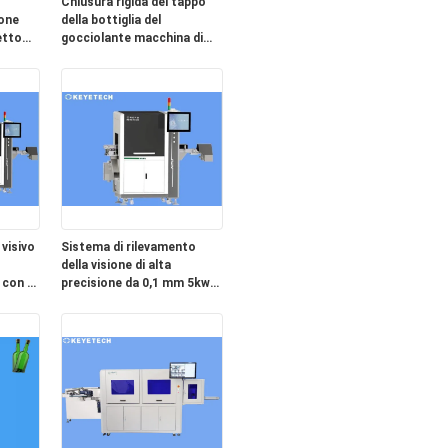
Chiusura rigida del tappo
ione
della bottiglia del
etto
gocciolante macchina di
dotto
ispezione visiva AI in tempo
reale
visivo
Sistema di rilevamento
della visione di alta
 con 6
precisione da 0,1 mm 5kw-
he di
7kw Potenza SS 304
Materiale