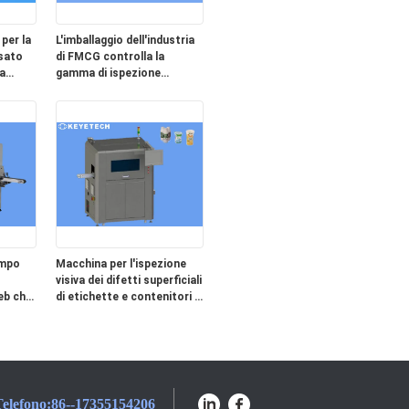
per la
L'imballaggio dell'industria
asato
di FMCG controlla la
a
gamma di ispezione
dell'attrezzatura 0.2-10mm
empo
Macchina per l'ispezione
visiva dei difetti superficiali
web che
di etichette e contenitori di
bottiglie
elefono:
86--17355154206