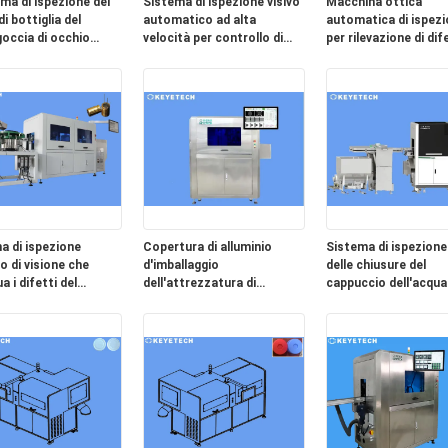
ema di ispezione del
Sistema di ispezione visivo
Macchina ottica
i bottiglia del
automatico ad alta
automatica di ispez
occia di occhio
velocità per controllo di
per rilevazione di dif
 il rivelatore per
qualità di immagine
superficiale del pro
laggio di plastica
a di ispezione
Copertura di alluminio
Sistema di ispezione 
o di visione che
d'imballaggio
delle chiusure del
ua i difetti del
dell'attrezzatura di
cappuccio dell'acqua
satore del film
ispezione del coperchio del
macchine fotografic
vino della bevanda
industria del CCD