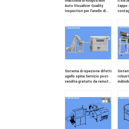
macchina di 400pcs/Min
Il sist
Auto Visualizer Quality
tappo d
Inspection per l'anello di
contag
gomma di sigillamento
diserta
l'imbal
Sistema di ispezione difetti
Sistem
ugello spina Servizio post-
robust
vendita gratuito da remoto
individ
fornito
conden