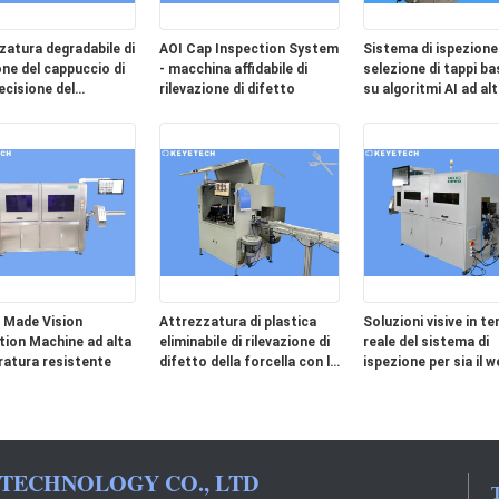
zatura degradabile di
AOI Cap Inspection System
Sistema di ispezione 
one del cappuccio di
- macchina affidabile di
selezione di tappi b
ecisione del
rilevazione di difetto
su algoritmi AI ad alt
ore di difetti del
velocità
hio della tazza
 Made Vision
Attrezzatura di plastica
Soluzioni visive in t
tion Machine ad alta
eliminabile di rilevazione di
reale del sistema di
atura resistente
difetto della forcella con la
ispezione per sia il 
macchina fotografica di
Sheetfed
matrice lineare
 TECHNOLOGY CO., LTD
T