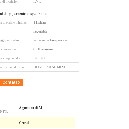
 di modello:
KVIS
ni di pagamento e spedizione:
tà di ordine minimo:
1 insieme
:
negotiable
ggi particolari:
legno senza fumigazione
di consegna:
6 - 8 settimane
i di pagamento:
L/C, T/T
à di alimentazione:
30 INSIEMI AL MESE
Contatto
Algoritmo di AI
NTO:
Cereali