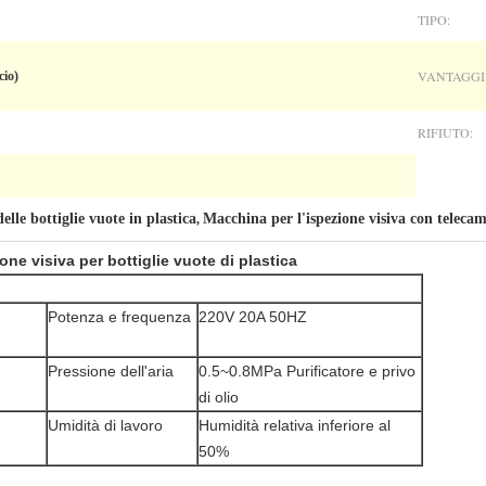
TIPO:
VANTAGGI
cio)
RIFIUTO:
elle bottiglie vuote in plastica
Macchina per l'ispezione visiva con telec
,
 visiva per bottiglie vuote di plastica
Potenza e frequenza
220V 20A 50HZ
Pressione dell'aria
0.5~0.8MPa Purificatore e privo
di olio
Umidità di lavoro
Humidità relativa inferiore al
50%