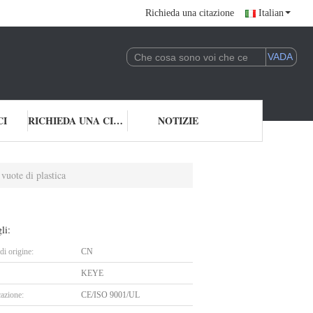
Richieda una citazione
Italian
CI
RICHIEDA UNA CITAZIONE
NOTIZIE
uote di plastica
li:
i origine:
CN
KEYE
cazione:
CE/ISO 9001/UL