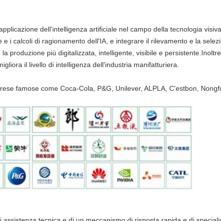
cazione dell'intelligenza artificiale nel campo della tecnologia visiva
le e i calcoli di ragionamento dell'IA, e integrare il rilevamento e la selezi
a produzione più digitalizzata, intelligente, visibile e persistente.Inoltr
liora il livello di intelligenza dell'industria manifatturiera.
mprese famose come Coca-Cola, P&G, Unilever, ALPLA, C'estbon, Nongfu 
assistenza tecnica e di un meccanismo di risposta rapida e di specialis