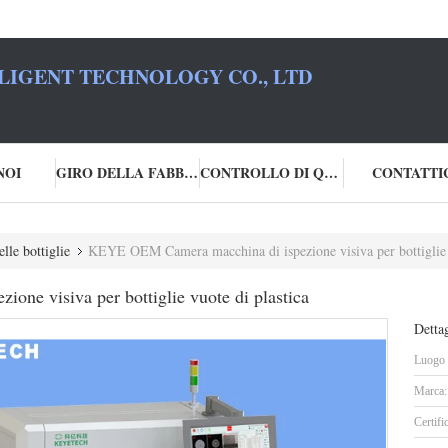
LIGENT TECHNOLOGY CO., LTD
NOI
GIRO DELLA FABBRICA
CONTROLLO DI QUALITÀ
CONTATTI
lle bottiglie
KEYE OEM Camera macchina di ispezione visiva per bottiglie v
ne visiva per bottiglie vuote di plastica
Dettag
Luogo d
Marca:
Certifi