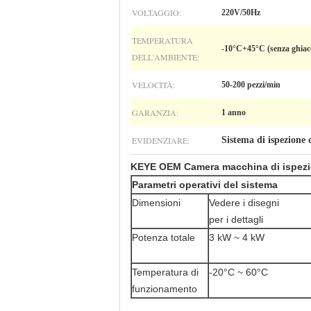
VOLTAGGIO:
220V/50Hz
TEMPERATURA
-10°C+45°C (senza ghiac
DELL'AMBIENTE:
VELOCITÀ:
50-200 pezzi/min
GARANZIA:
1 anno
EVIDENZIARE:
Sistema di ispezione d
KEYE OEM Camera macchina di ispezione
Parametri operativi del sistema
Dimensioni
Vedere i disegni
per i dettagli
Potenza totale
3 kW ~ 4 kW
Temperatura di
-20°C ~ 60°C
funzionamento