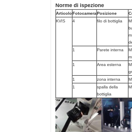
Norme di ispezione
Articolo
Fotocamera
Posizione
C
KVIS
4
filo di bottiglia
M
b
m
d
1
Parete interna
M
ma
1
Area esterna
M
gr
1
zona interna
M
1
spalla della
M
bottiglia