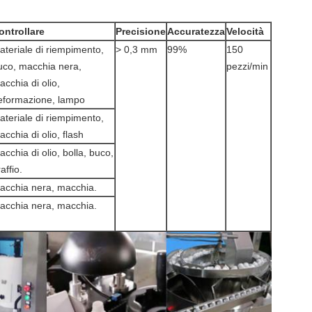
ontrollare
Precisione
Accuratezza
Velocità
ateriale di riempimento,
> 0,3 mm
99%
150
uco, macchia nera,
pezzi/min
acchia di olio,
eformazione, lampo
ateriale di riempimento,
cchia di olio, flash
acchia di olio, bolla, buco,
affio.
acchia nera, macchia.
acchia nera, macchia.