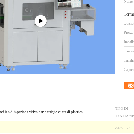
Numero
Termi
Quanti
Prezzo
Imballa
Tempi 
Termin
Capacit
TIPO DI
 di ispezione visiva per bottiglie vuote di plastica
TRATTAME
ADATTO: