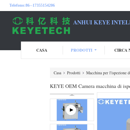
Telefono:
86--17355154206
ANHUI KEYE INTEL
CASA
PRODOTTI
CIRCA 
Casa
Prodotti
Macchina per l'ispezione de
KEYE OEM Camera macchina di ispezio