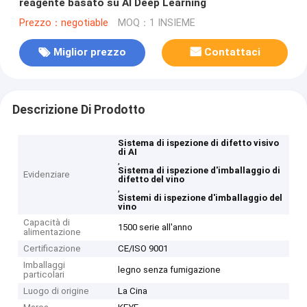
reagente basato su AI Deep Learning
Prezzo：negotiable
MOQ：1 INSIEME
Miglior prezzo
Contattaci
Descrizione Di Prodotto
Sistema di ispezione di difetto visivo
di AI
,
Sistema di ispezione d'imballaggio di
Evidenziare
difetto del vino
,
Sistemi di ispezione d'imballaggio del
vino
Capacità di
1500 serie all'anno
alimentazione
Certificazione
CE/ISO 9001
Imballaggi
legno senza fumigazione
particolari
Luogo di origine
La Cina